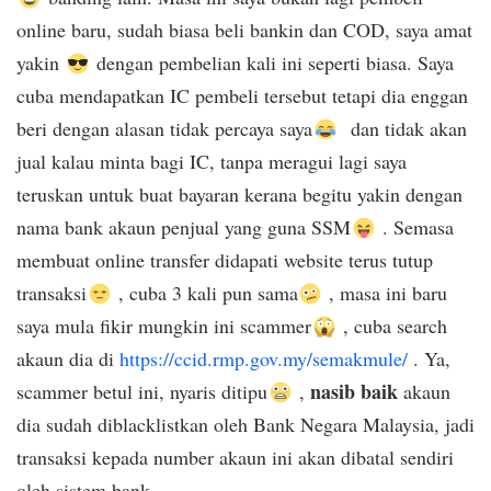
online baru, sudah biasa beli bankin dan COD, saya amat
yakin
dengan pembelian kali ini seperti biasa. Saya
cuba mendapatkan IC pembeli tersebut tetapi dia enggan
beri dengan alasan tidak percaya saya
dan tidak akan
jual kalau minta bagi IC, tanpa meragui lagi saya
teruskan untuk buat bayaran kerana begitu yakin dengan
nama bank akaun penjual yang guna SSM
. Semasa
membuat online transfer didapati website terus tutup
transaksi
, cuba 3 kali pun sama
, masa ini baru
saya mula fikir mungkin ini scammer
, cuba search
akaun dia di
https://ccid.rmp.gov.my/semakmule/
. Ya,
nasib baik
scammer betul ini, nyaris ditipu
,
akaun
dia sudah diblacklistkan oleh Bank Negara Malaysia, jadi
transaksi kepada number akaun ini akan dibatal sendiri
oleh sistem bank.