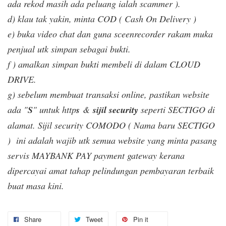
ada rekod masih ada peluang ialah scammer ).
d) klau tak yakin, minta COD ( Cash On Delivery )
e) buka video chat dan guna sceenrecorder rakam muka
penjual utk simpan sebagai bukti.
f ) amalkan simpan bukti membeli di dalam CLOUD
DRIVE.
g) sebelum membuat transaksi online, pastikan website
ada "
S
" untuk http
s
&
sijil security
seperti SECTIGO di
alamat. Sijil security COMODO ( Nama baru SECTIGO
) ini adalah wajib utk semua website yang minta pasang
servis MAYBANK PAY payment gateway kerana
dipercayai amat tahap pelindungan pembayaran terbaik
buat masa kini.
Share
Tweet
Pin it